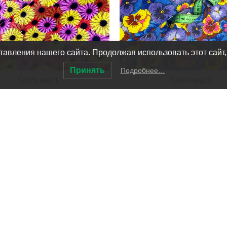
авления нашего сайта. Продолжая использовать этот сайт,
Принять
Подробнее…
12370 вид 1
12369 вид 2
В КОРЗИНУ
В КОРЗИНУ
117
руб.
117
руб.