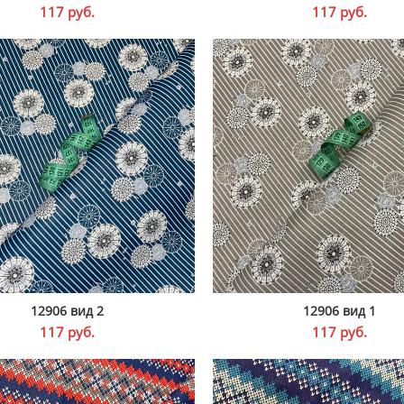
117
руб.
117
руб.
12906 вид 2
12906 вид 1
В КОРЗИНУ
В КОРЗИНУ
117
руб.
117
руб.