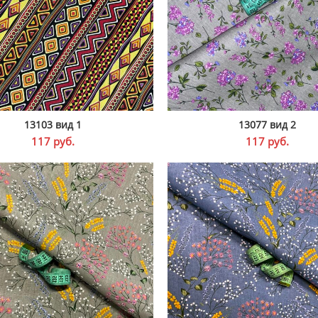
13103 вид 1
13077 вид 2
В КОРЗИНУ
В КОРЗИНУ
117
руб.
117
руб.