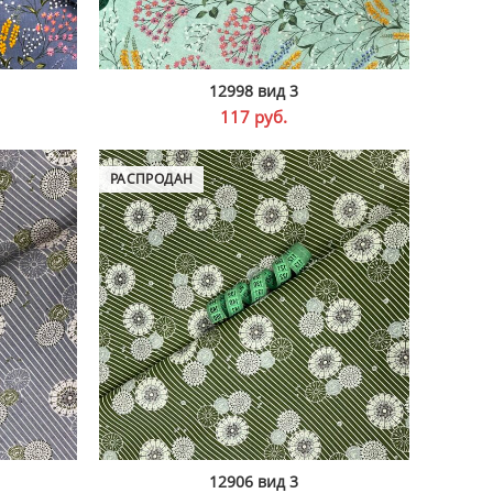
12998 вид 3
В КОРЗИНУ
117
руб.
РАСПРОДАН
12906 вид 3
ПОДРОБНЕЕ