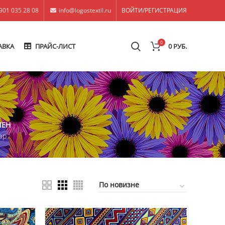
901 035 28 08
info@logostextil.ru
ВОЙТИ/РЕГИСТРАЦИЯ
0
АВКА
ПРАЙС-ЛИСТ
0
РУБ.
ЛЕН
ар