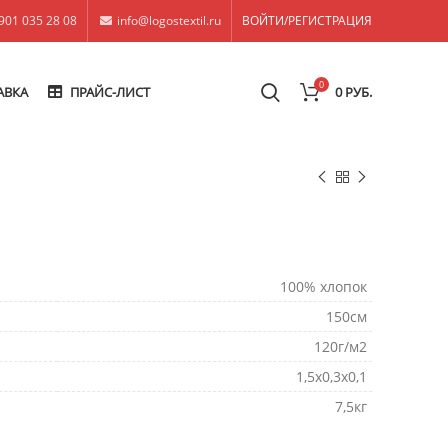
901 035 28 08
info@logostextil.ru
ВОЙТИ/РЕГИСТРАЦИЯ
0
АВКА
ПРАЙС-ЛИСТ
0
РУБ.
100% хлопок
150см
120г/м2
1,5х0,3х0,1
7,5кг