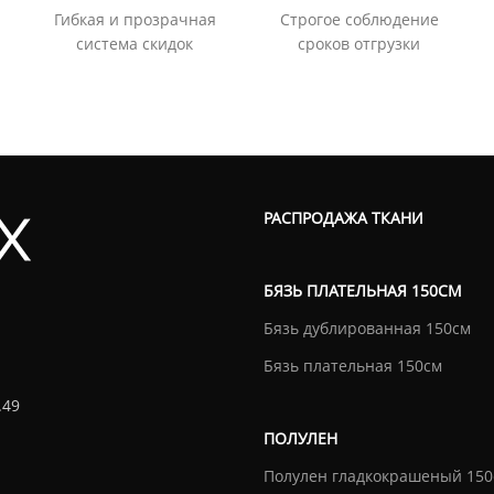
Гибкая и прозрачная
Строгое соблюдение
система скидок
сроков отгрузки
РАСПРОДАЖА ТКАНИ
БЯЗЬ ПЛАТЕЛЬНАЯ 150СМ
Бязь дублированная 150см
Бязь плательная 150см
.49
ПОЛУЛЕН
Полулен гладкокрашеный 150