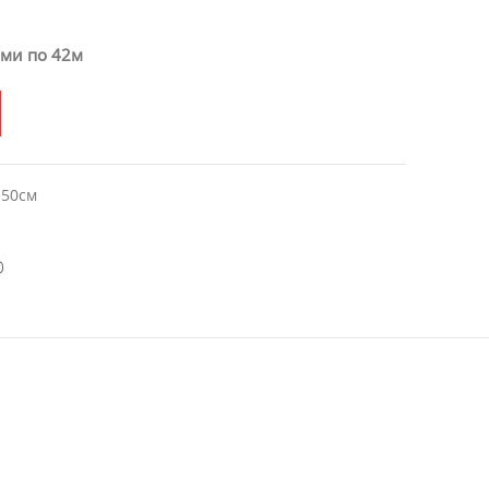
ами по 42м
150см