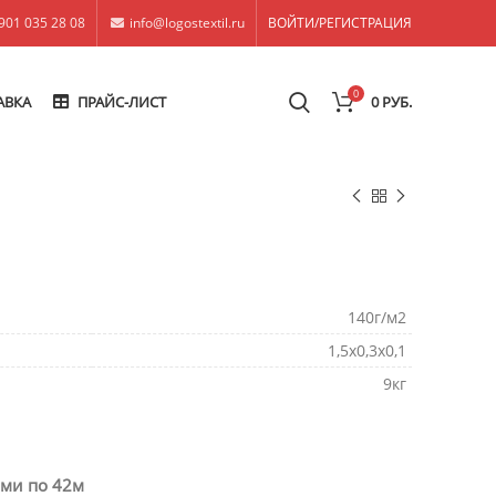
901 035 28 08
info@logostextil.ru
ВОЙТИ/РЕГИСТРАЦИЯ
0
АВКА
ПРАЙС-ЛИСТ
0
РУБ.
140г/м2
1,5х0,3х0,1
9кг
ами по 42м