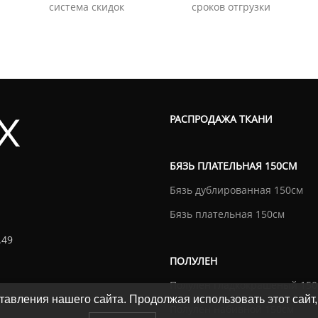
система скидок
сроков отгрузки
РАСПРОДАЖА ТКАНИ
БЯЗЬ ПЛАТЕЛЬНАЯ 150СМ
Бязь дублированная 150см
Бязь плательная 150см
.49
ПОЛУЛЕН
Полулен гладкокрашеный 150
авления нашего сайта. Продолжая использовать этот сайт,
Полулен набивной 150см