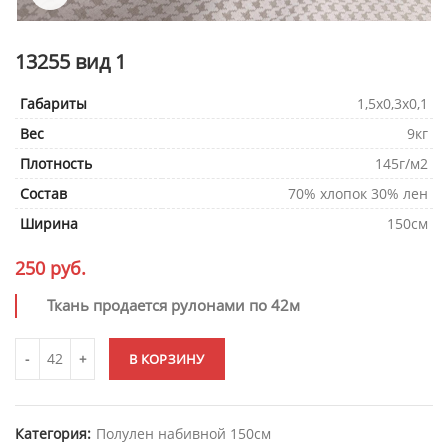
13255 вид 1
Габариты
1,5х0,3х0,1
Вес
9кг
Плотность
145г/м2
Состав
70% хлопок 30% лен
Ширина
150см
250
руб.
Ткань продается рулонами по 42м
В КОРЗИНУ
Категория:
Полулен набивной 150см