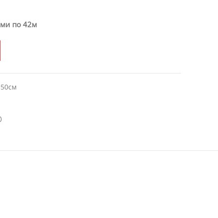
ами по 42м
150см