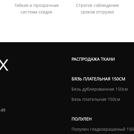
Гибкая и прозрачная
Строгое соблюдение
система скидок
сроков отгрузки
РАСПРОДАЖА ТКАНИ
БЯЗЬ ПЛАТЕЛЬНАЯ 150СМ
Бязь дублированная 150см
Бязь плательная 150см
.49
ПОЛУЛЕН
Полулен гладкокрашеный 150