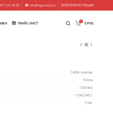
901 035 28 08
info@logostextil.ru
ВОЙТИ/РЕГИСТРАЦИЯ
0
АВКА
ПРАЙС-ЛИСТ
0
РУБ.
100% хлопок
150см
120г/м2
1,5х0,3х0,1
7,5кг